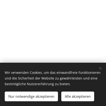
Wir verwenden Cookies, um das einwandfreie Funktionieren
und die Sicherheit der Website zu gewährleisten und eine
bestmögliche Nutzererfahrung zu bieten.
© 2021 AnjasFloristik / Blumen-Gestecke-Dekorationen
Nur notwendige akzeptieren
Alle akzeptieren
Cookies
Liebevoll gefertigt - nach Ihren Wünschen gestaltet